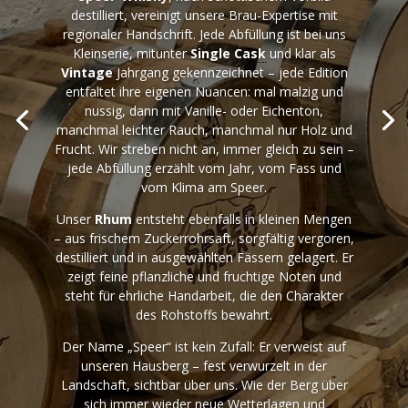
destilliert, vereinigt unsere Brau-Expertise mit
regionaler Handschrift. Jede Abfüllung ist bei uns
Kleinserie, mitunter
Single
Cask
und klar als
Vintage
Jahrgang gekennzeichnet – jede Edition
entfaltet ihre eigenen Nuancen: mal malzig und
nussig, dann mit Vanille- oder Eichenton,
manchmal leichter Rauch, manchmal nur Holz und
Frucht. Wir streben nicht an, immer gleich zu sein –
jede Abfüllung erzählt vom Jahr, vom Fass und
vom Klima am Speer.
Unser
Rhum
entsteht ebenfalls in kleinen Mengen
– aus frischem Zuckerrohrsaft, sorgfältig vergoren,
destilliert und in ausgewählten Fässern gelagert. Er
zeigt feine pflanzliche und fruchtige Noten und
steht für ehrliche Handarbeit, die den Charakter
des Rohstoffs bewahrt.
Der Name „Speer“ ist kein Zufall: Er verweist auf
unseren Hausberg – fest verwurzelt in der
Landschaft, sichtbar über uns. Wie der Berg über
sich immer wieder neue Wetterlagen und