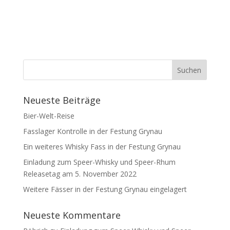
A
l
t
e
r
n
a
t
Neueste Beiträge
i
v
Bier-Welt-Reise
e
Fasslager Kontrolle in der Festung Grynau
:
Ein weiteres Whisky Fass in der Festung Grynau
Einladung zum Speer-Whisky und Speer-Rhum
Releasetag am 5. November 2022
Weitere Fässer in der Festung Grynau eingelagert
Neueste Kommentare